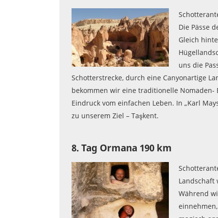
Schotterante
Die Pässe d
Gleich hint
Hügellandsc
uns die Pas
Schotterstrecke, durch eine Canyonartige La
bekommen wir eine traditionelle Nomaden- B
Eindruck vom einfachen Leben. In „Karl Mays
zu unserem Ziel – Taşkent.
8. Tag Ormana 190 km
Schotterante
Landschaft 
Während wir
einnehmen, 