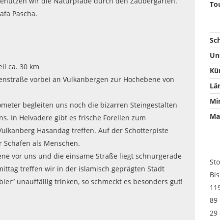
benutzen wir die Naturpfade durch den Zaubergarten.
To
afa Pascha.
Sc
Un
il ca. 30 km
Kü
enstraße vorbei an Vulkanbergen zur Hochebene von
Lä
Mi
lometer begleiten uns noch die bizarren Steingestalten
Ma
s. In Helvadere gibt es frische Forellen zum
 Vulkanberg Hasandag treffen. Auf der Schotterpiste
r Schafen als Menschen.
ene vor uns und die einsame Straße liegt schnurgerade
St
ttag treffen wir in der islamisch geprägten Stadt
Bi
ier“ unauffällig trinken, so schmeckt es besonders gut!
119
89 
29 