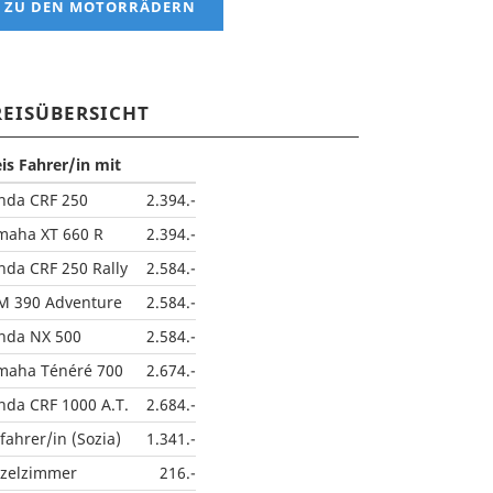
ZU DEN MOTORRÄDERN
REISÜBERSICHT
eis Fahrer/in mit
nda CRF 250
2.394.-
maha XT 660 R
2.394.-
nda CRF 250 Rally
2.584.-
M 390 Adventure
2.584.-
nda NX 500
2.584.-
maha Ténéré 700
2.674.-
nda CRF 1000 A.T.
2.684.-
fahrer/in (Sozia)
1.341.-
nzelzimmer
216.-