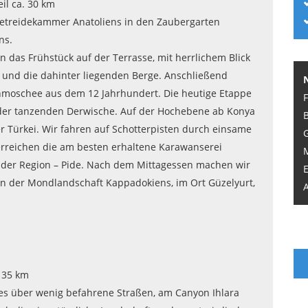
il ca. 30 km
etreidekammer Anatoliens in den Zaubergarten
ns.
n das Frühstück auf der Terrasse, mit herrlichem Blick
 und die dahinter liegenden Berge. Anschließend
lenmoschee aus dem 12 Jahrhundert. Die heutige Etappe
 der tanzenden Derwische. Auf der Hochebene ab Konya
r Türkei. Wir fahren auf Schotterpisten durch einsame
erreichen die am besten erhaltene Karawanserei
ät der Region – Pide. Nach dem Mittagessen machen wir
E
n der Mondlandschaft Kappadokiens, im Ort Güzelyurt,
A
. 35 km
es über wenig befahrene Straßen, am Canyon Ihlara