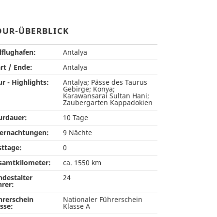
OUR-ÜBERBLICK
lflughafen:
Antalya
rt / Ende:
Antalya
r - Highlights:
Antalya; Pässe des Taurus
Gebirge; Konya;
Karawansarai Sultan Hani;
Zaubergarten Kappadokien
urdauer:
10 Tage
ernachtungen:
9 Nächte
sttage:
0
samtkilometer:
ca. 1550 km
ndestalter
24
hrer:
hrerschein
Nationaler Führerschein
sse:
Klasse A