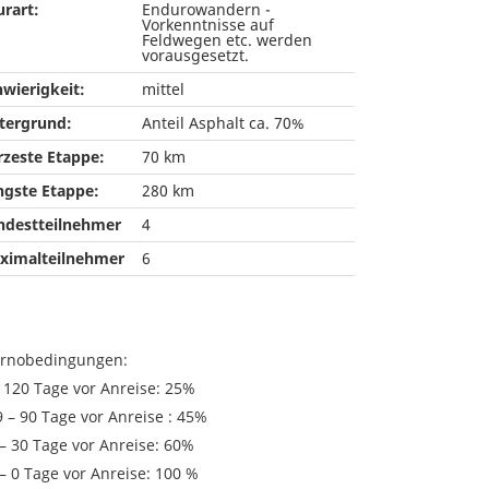
urart:
Endurowandern -
Vorkenntnisse auf
Feldwegen etc. werden
vorausgesetzt.
hwierigkeit:
mittel
tergrund:
Anteil Asphalt ca. 70%
rzeste Etappe:
70 km
ngste Etappe:
280 km
ndestteilnehmer
4
ximalteilnehmer
6
ornobedingungen:
s 120 Tage vor Anreise: 25%
 – 90 Tage vor Anreise : 45%
– 30 Tage vor Anreise: 60%
– 0 Tage vor Anreise: 100 %