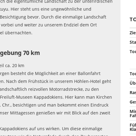
rch die eigentümliche Landschaft zu der unterirdischen
kuyu. Hier steht uns eine ungewöhnliche und
esichtigung bevor. Durch die einmalige Landschaft
T
l vorbei und weiter zu unserem Endziel dem Ort
el übernachten.
Zie
Sta
Tou
mgebung 70 km
il ca. 20 km
gen besteht die Möglichkeit an einer Ballonfahrt
To
n. Nach dem Frühstück in unserem Höhlen-Hotel geht
Üb
landschaftlich reizvollen Motorradstrecke, zu den
Ra
 Freiluft-Museen Kappadokiens. Hier kann man Kirchen
Ge
 Chr., besichtigen und man bekommt einen Eindruck
Mi
er Mittagessen genießen wir mit Blick auf den zweit
Fa
Fü
Kappadokiens auf uns wirken. Um diese einmalige
Kla