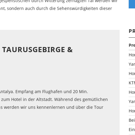
t gespenstischen durch Witterung zernagten Tal werden wir
hnt, sondern auch durch die Sehenswürdigkeiten dieser
P
Pr
– TAURUSGEBIRGE &
Ho
Ya
Ho
KT
Antalya. Empfang am Flughafen und 20 Min.
Ho
t zum Hotel in der Altstadt. Während des gemütlichen
Ya
s werden wir uns kennenlernen und über die Tour
Ho
Bei
Ei