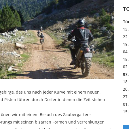
T
Tü
15
22
19.
04
18
02.
07.
18.
20.
ebirge, das uns nach jeder Kurve mit einem neuen,
27.
d Pisten führen durch Dörfer in denen die Zeit stehen
01.
15.
rönen wir mit einem Besuch des Zaubergartens
sprungs mit seinen bizarren Formen und Verrenkungen