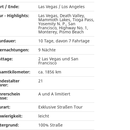
rt / Ende:
Las Vegas / Los Angeles
r - Highlights:
Las Vegas, Death Valley,
Mammoth Lakes, Tioga Pass,
Yosemity N. P., San
Francisco, Highway No. 1,
Monterey, Pismo Beach
urdauer:
10 Tage, davon 7 Fahrtage
ernachtungen:
9 Nächte
sttage:
2 Las Vegas und San
Francisco
samtkilometer:
ca. 1856 km
ndestalter
21
hrer:
hrerschein
A und A limitiert
sse:
urart:
Exklusive Straßen Tour
hwierigkeit:
leicht
tergrund:
100% Straße