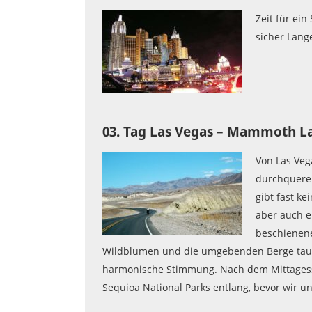
Zeit für ein
sicher Lang
03. Tag Las Vegas – Mammoth L
Von Las Veg
durchqueren
gibt fast ke
aber auch e
beschienen
Wildblumen und die umgebenden Berge tauch
harmonische Stimmung. Nach dem Mittagess
Sequioa National Parks entlang, bevor wir u