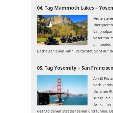
04. Tag Mammoth Lakes – Yosem
Heute steh
überqueren 
Nationalpar
bietet trau
von beeindr
Bäche genießen kann. Verzichtet nicht auf 
05. Tag Yosemity – San Francisc
Von El Port
Nach Verlas
nächsten Et
Bridge, die
des kalifor
des “goldenen Staates” sehen und fühlen. Da