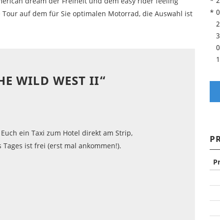
* 2
erican dream der Freiheit und dem easy rider feeling
* 0
 Tour auf dem für Sie optimalen Motorrad, die Auswahl ist
2
3
0
1
HE WILD WEST II“
Euch ein Taxi zum Hotel direkt am Strip,
P
 Tages ist frei (erst mal ankommen!).
P