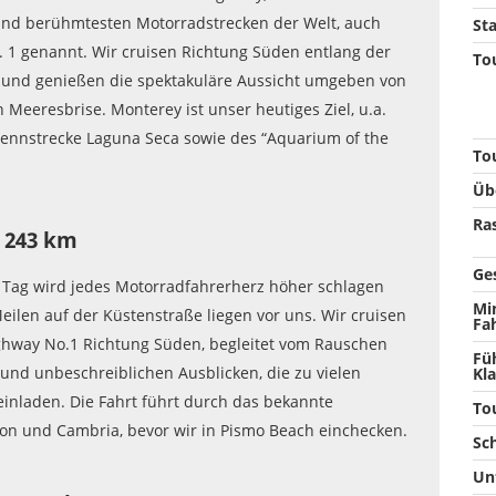
nd berühmtesten Motorradstrecken der Welt, auch
Sta
 1 genannt. Wir cruisen Richtung Süden entlang der
Tou
e und genießen die spektakuläre Aussicht umgeben von
 Meeresbrise. Monterey ist unser heutiges Ziel, u.a.
ennstrecke Laguna Seca sowie des “Aquarium of the
To
Üb
Ra
 243 km
Ge
 Tag wird jedes Motorradfahrerherz höher schlagen
Mi
Meilen auf der Küstenstraße liegen vor uns. Wir cruisen
Fa
hway No.1 Richtung Süden, begleitet vom Rauschen
Fü
s und unbeschreiblichen Ausblicken, die zu vielen
Kla
einladen. Die Fahrt führt durch das bekannte
To
eon und Cambria, bevor wir in Pismo Beach einchecken.
Sc
Un