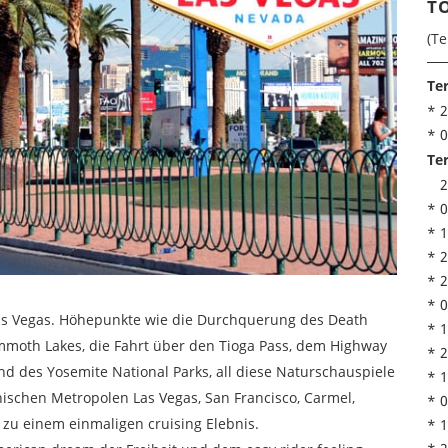
T
(Te
Te
* 2
* 0
Te
2
* 0
* 1
* 2
* 2
* 0
 Las Vegas. Höhepunkte wie die Durchquerung des Death
* 1
mmoth Lakes, die Fahrt über den Tioga Pass, dem Highway
* 2
d des Yosemite National Parks, all diese Naturschauspiele
* 1
ischen Metropolen Las Vegas, San Francisco, Carmel,
* 0
zu einem einmaligen cruising Elebnis.
* 1