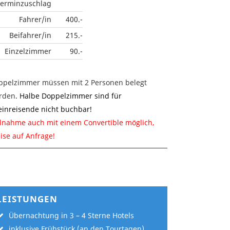
Terminzuschlag
Fahrer/in
400.-
Beifahrer/in
215.-
Einzelzimmer
90.-
ppelzimmer müssen mit 2 Personen belegt
rden
. Halbe Doppelzimmer sind für
leinreisende nicht buchbar!
ilnahme auch mit einem Convertible m
öglich,
ise auf Anfrage!
LEISTUNGEN
Übernachtung in 3 – 4 Sterne Hotels
inklusive Frühstück (an den Tourtagen)