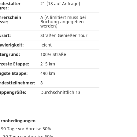
ndestalter
21 (18 auf Anfrage)
hrer:
hrerschein
A (A limitiert muss bei
sse:
Buchung angegeben
werden)
urart:
Straßen Genießer Tour
hwierigkeit:
leicht
tergrund:
100% Straße
rzeste Etappe:
215 km
ngste Etappe:
490 km
ndestteilnehmer:
8
uppengröße:
Durchschnittlich 13
ornobedingungen
s 90 Tage vor Anreise 30%
 – 30 Tage vor Anreise 60%