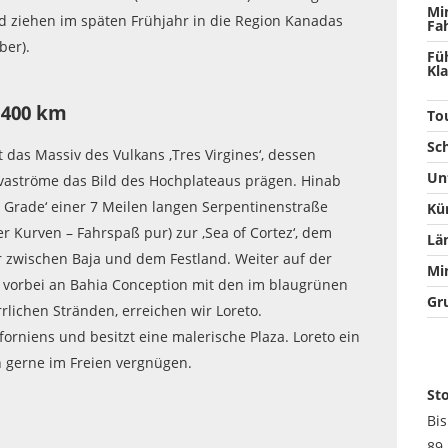
Mi
 ziehen im späten Frühjahr in die Region Kanadas
Fa
ber).
Fü
Kla
 400 km
To
Sc
t das Massiv des Vulkans ‚Tres Virgines‘, dessen
Un
avaströme das Bild des Hochplateaus prägen. Hinab
’s Grade‘ einer 7 Meilen langen Serpentinenstraße
Kü
er Kurven – Fahrspaß pur) zur ‚Sea of Cortez‘, dem
Lä
zwischen Baja und dem Festland. Weiter auf der
Mi
t, vorbei an Bahia Conception mit den im blaugrünen
Gr
lichen Stränden, erreichen wir Loreto.
iforniens und besitzt eine malerische Plaza. Loreto ein
ch gerne im Freien vergnügen.
St
Bi
89