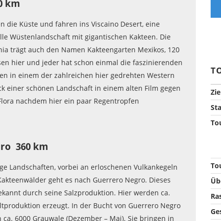
70 km
n die Küste und fahren ins Viscaino Desert, eine
lle Wüstenlandschaft mit gigantischen Kakteen. Die
rnia trägt auch den Namen Kakteengarten Mexikos, 120
en hier und jeder hat schon einmal die faszinierenden
T
en in einem der zahlreichen hier gedrehten Western
ck einer schönen Landschaft in einem alten Film gegen
Zie
 Flora nachdem hier ein paar Regentropfen
Sta
Tou
egro 360 km
To
ge Landschaften, vorbei an erloschenen Vulkankegeln
akteenwälder geht es nach Guerrero Negro. Dieses
Üb
bekannt durch seine Salzproduktion. Hier werden ca.
Ra
tproduktion erzeugt. In der Bucht von Guerrero Negro
Ge
 ca. 6000 Grauwale (Dezember – Mai). Sie bringen in