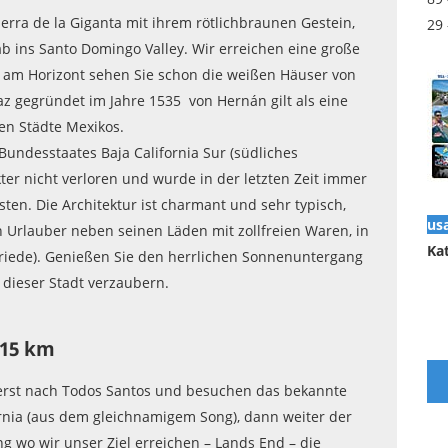
ierra de la Giganta mit ihrem rötlichbraunen Gestein,
29
ab ins Santo Domingo Valley. Wir erreichen eine große
am Horizont sehen Sie schon die weißen Häuser von
Paz gegründet im Jahre 1535 von Hernán gilt als eine
en Städte Mexikos.
Bundesstaates Baja California Sur (südliches
kter nicht verloren und wurde in der letzten Zeit immer
ten. Die Architektur ist charmant und sehr typisch,
us
n Urlauber neben seinen Läden mit zollfreien Waren, in
Ka
Friede). Genießen Sie den herrlichen Sonnenuntergang
 dieser Stadt verzaubern.
215 km
erst nach Todos Santos und besuchen das bekannte
ornia (aus dem gleichnamigem Song), dann weiter der
ng wo wir unser Ziel erreichen – Lands End – die