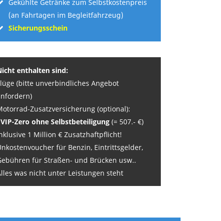
Gekühlte Getränke zum Selbstkostenpreis
(an Fahrtagen im Begleitfahrzeug)
Sicherungsschein
Nicht enthalten sind:
Flüge (bitte unverbindliches Angebot
anfordern)
Motorrad-Zusatzversicherung (optional):
EVIP-Zero ohne Selbstbeteiligung
(= 507.- €)
nklusive 1 Million € Zusatzhaftpflicht!
nkostenvoucher für Benzin, Eintrittsgelder,
Gebühren für Straßen- und Brücken usw..
lles was nicht unter Leistungen steht