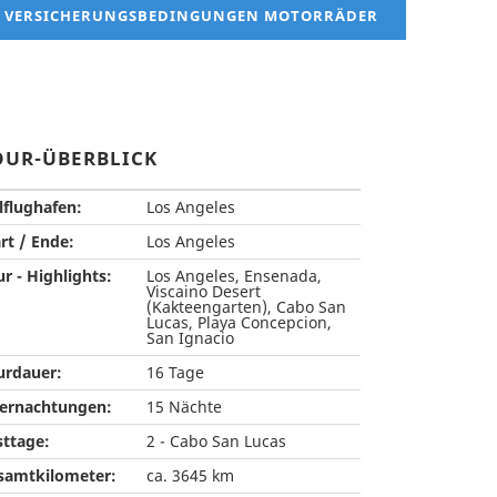
VERSICHERUNGSBEDINGUNGEN MOTORRÄDER
OUR-ÜBERBLICK
lflughafen:
Los Angeles
rt / Ende:
Los Angeles
r - Highlights:
Los Angeles, Ensenada,
Viscaino Desert
(Kakteengarten), Cabo San
Lucas, Playa Concepcion,
San Ignacio
urdauer:
16 Tage
ernachtungen:
15 Nächte
sttage:
2 - Cabo San Lucas
samtkilometer:
ca. 3645 km