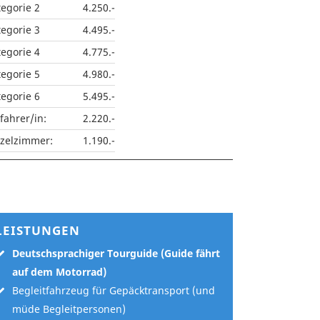
tegorie 2
4.250.-
tegorie 3
4.495.-
tegorie 4
4.775.-
tegorie 5
4.980.-
tegorie 6
5.495.-
fahrer/in:
2.220.-
nzelzimmer:
1.190.-
LEISTUNGEN
Deutschsprachiger Tourguide (Guide fährt
auf dem Motorrad)
Begleitfahrzeug für Gepäcktransport (und
müde Begleitpersonen)