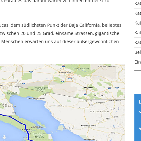
tück Paradies das darauf wartet von Ihnen entdeckt zu
Ka
Ka
Ka
cas, dem südlichsten Punkt der Baja California, beliebtes
Ka
 zwischen 20 und 25 Grad, einsame Strassen, gigantische
he Menschen erwarten uns auf dieser außergewöhnlichen
Ka
Bei
Ei