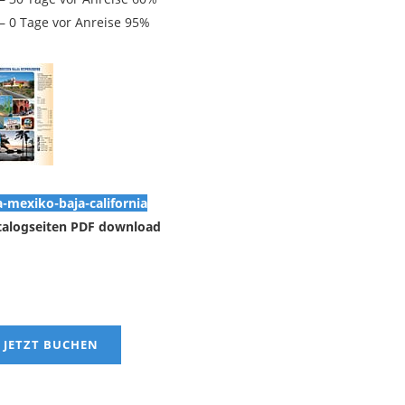
 – 0 Tage vor Anreise 95%
a-mexiko-baja-california
talogseiten PDF download
JETZT BUCHEN