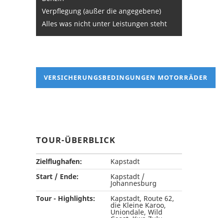
Verpflegung (außer die angegebene)
Alles was nicht unter Leistungen steht
VERSICHERUNGSBEDINGUNGEN MOTORRÄDER
TOUR-ÜBERBLICK
Zielflughafen:
Kapstadt
Start / Ende:
Kapstadt /
Johannesburg
Tour - Highlights:
Kapstadt, Route 62,
die Kleine Karoo,
Uniondale, Wild