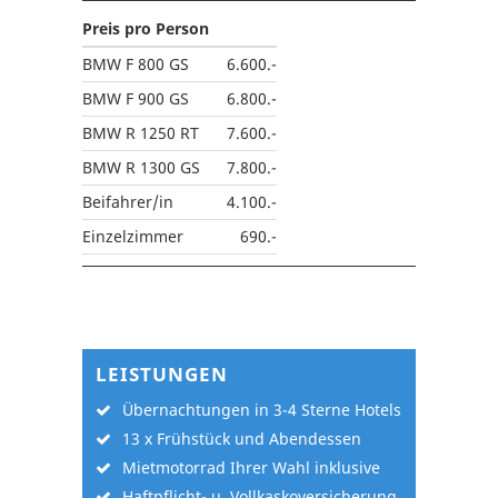
Preis pro Person
BMW F 800 GS
6.600.-
BMW F 900 GS
6.800.-
BMW R 1250 RT
7.600.-
BMW R 1300 GS
7.800.-
Beifahrer/in
4.100.-
Einzelzimmer
690.-
LEISTUNGEN
Übernachtungen in 3-4 Sterne Hotels
13 x Frühstück und Abendessen
Mietmotorrad Ihrer Wahl inklusive
Haftpflicht- u. Vollkaskoversicherung