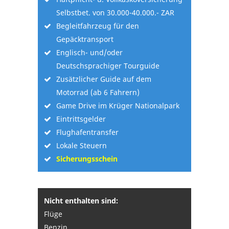
Selbstbet. von 30.000-40.000.- ZAR
Begleitfahrzeug für den
Gepäcktransport
Englisch- und/oder
Deutschsprachiger Tourguide
Zusätzlicher Guide auf dem
Motorrad (ab 6 Fahrern)
Game Drive im Krüger Nationalpark
Eintrittsgelder
Flughafentransfer
Lokale Steuern
Sicherungsschein
Nicht enthalten sind:
Flüge
Benzin