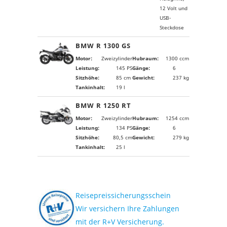
12 Volt und
USB-
Steckdose
BMW R 1300 GS
Motor:
Zweizylinder
Hubraum:
1300 ccm
Leistung:
145 PS
Gänge:
6
Sitzhöhe:
85 cm
Gewicht:
237 kg
Tankinhalt:
19 l
BMW R 1250 RT
Motor:
Zweizylinder
Hubraum:
1254 ccm
Leistung:
134 PS
Gänge:
6
Sitzhöhe:
80,5 cm
Gewicht:
279 kg
Tankinhalt:
25 l
Reisepreissicherungsschein
Wir versichern Ihre Zahlungen
mit der R+V Versicherung.