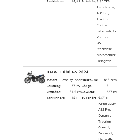
Tankinhalt:
14,5 l
Zubehör:
6,5“ TFT-
Farbdisplay,
ABS Pro,
Traction
Control,
Fahrmodi, 12
Volt und
USB-
Steckdose,
Motorschutz,
Heizgriffe
BMW F 800 GS 2024
Motor:
Zweizylinder
Hubraum:
895 ccm
Leistung:
87 PS
Gänge:
6
Sitzhöhe:
81,5 cm
Gewicht:
227 kg
Tankinhalt:
15 l
Zubehör:
6,5“ TFT-
Farbdisplay,
ABS Pro,
Dynamic
Traction
Control,
Fahrmodi,
Heizgriffe,