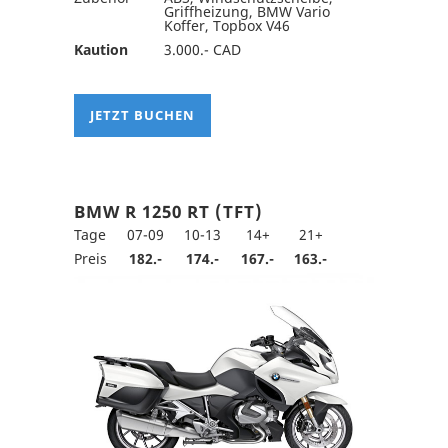
Griffheizung, BMW Vario
Koffer, Topbox V46
Kaution
3.000.- CAD
JETZT BUCHEN
BMW R 1250 RT (TFT)
Tage
07-09
10-13
14+
21+
Preis
182.-
174.-
167.-
163.-