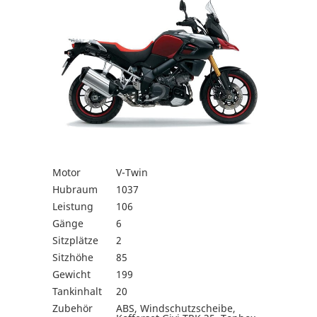
Motor
V-Twin
Hubraum
1037
Leistung
106
Gänge
6
Sitzplätze
2
Sitzhöhe
85
Gewicht
199
Tankinhalt
20
Zubehör
ABS, Windschutzscheibe,