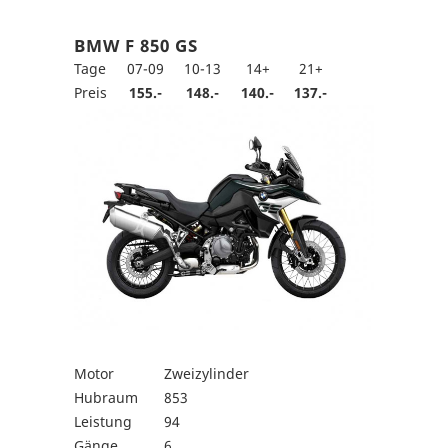
BMW F 850 GS
Tage
07-09
10-13
14+
21+
Preis
155.-
148.-
140.-
137.-
Motor
Zweizylinder
Hubraum
853
Leistung
94
Gänge
6