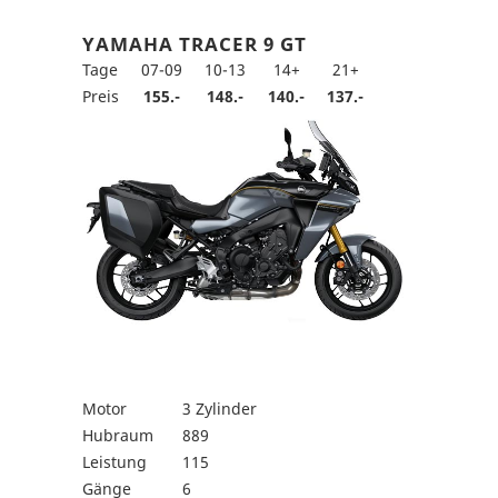
YAMAHA TRACER 9 GT
Tage
07-09
10-13
14+
21+
Preis
155.-
148.-
140.-
137.-
Motor
3 Zylinder
Hubraum
889
Leistung
115
Gänge
6