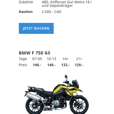
Zubehör
ABS, Kofferset Givi Metro 18 l
und Gepäckträger
Kaution
2.500.- CAD
JETZT BUCHEN
BMW F 750 GS
Tage
07-09
10-13
14+
21+
Preis
148.-
140.-
133.-
129.-